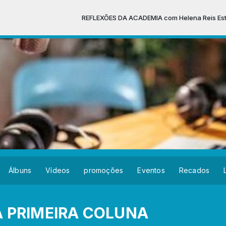
REFLEXÕES DA ACADEMIA com Helena Reis Esteves das 16:0
Álbuns
Vídeos
promoções
Eventos
Recados
 PRIMEIRA COLUNA