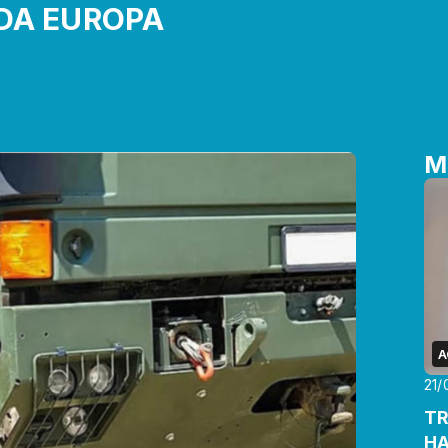
DA EUROPA
M
A
21/
TR
HA