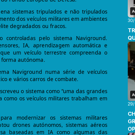
a sistemas tripulados e não tripulados
A
mento dos veículos militares em ambientes
30/
élite degradados ou fracos.
TR
o controladas pelo sistema Naviground.
QU
ensores, IA, aprendizagem automática e
 que um veículo terrestre compreenda o
e forma autónoma.
tema Naviground numa série de veículos
tico e vários carros de combate.
screveu o sistema como “uma das grandes
A
a como os veículos militares trabalham em
29/
CH
ara modernizar os sistemas militares
GR
ntou drones autónomos, sistemas aéreos
OP
efesa baseadas em IA como algumas das