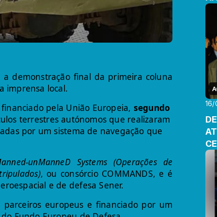
a demonstração final da primeira coluna
 imprensa local.
A
16/
 financiado pela União Europeia,
segundo
ulos terrestres autónomos que realizaram
DE
oiadas por um sistema de navegação que
AT
CE
FI
Manned-unManneD Systems (Operações de
tripulados)
, ou consórcio COMMANDS, e é
roespacial e de defesa Sener.
 parceiros europeus e financiado por um
s do Fundo Europeu de Defesa.