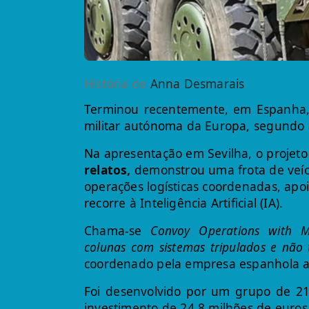
História de
Anna Desmarais
Terminou recentemente, em Espanha, 
militar autónoma da Europa, segundo a
Na apresentação em Sevilha, o projeto
relatos
,
demonstrou uma frota de veíc
operações logísticas coordenadas, ap
recorre à Inteligência Artificial (IA).
Chama-se
Convoy Operations with 
colunas com sistemas tripulados e não 
coordenado pela empresa espanhola ae
Foi desenvolvido por um grupo de 21
investimento de 24,8 milhões de euro