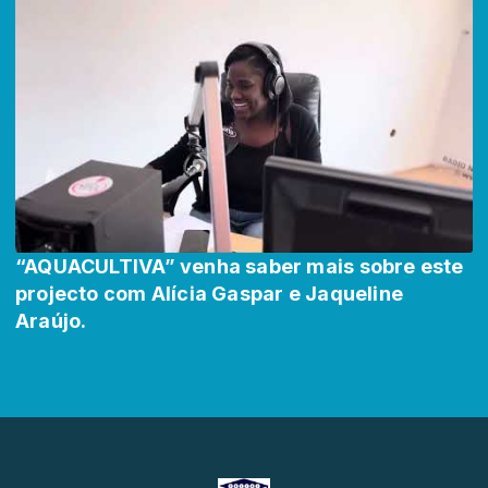
“AQUACULTIVA” venha saber mais sobre este
projecto com Alícia Gaspar e Jaqueline
Araújo.