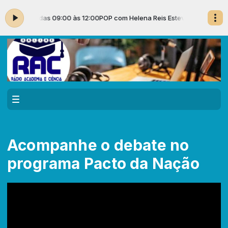
is Esteves das 09:00 às 12:00
POP com Helena Reis Esteves das 09:00 à
Acompanhe o debate no
programa Pacto da Nação